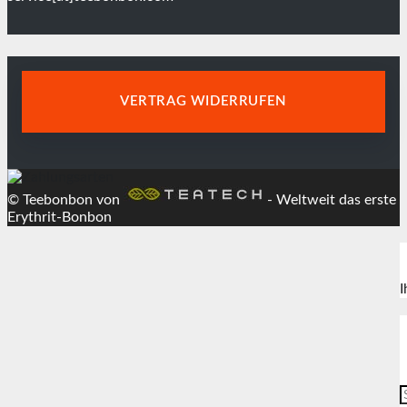
VERTRAG WIDERRUFEN
© Teebonbon von
- Weltweit das erste
Erythrit-Bonbon
I