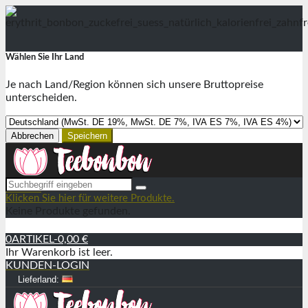
Wählen Sie Ihr Land
Je nach Land/Region können sich unsere Bruttopreise
unterscheiden.
Abbrechen
Speichern
MENÜ
Klicken Sie hier für weitere Produkte.
Keine Produkte gefunden.
0
ARTIKEL
-
0,00 €
Ihr Warenkorb ist leer.
KUNDEN-LOGIN
Lieferland: