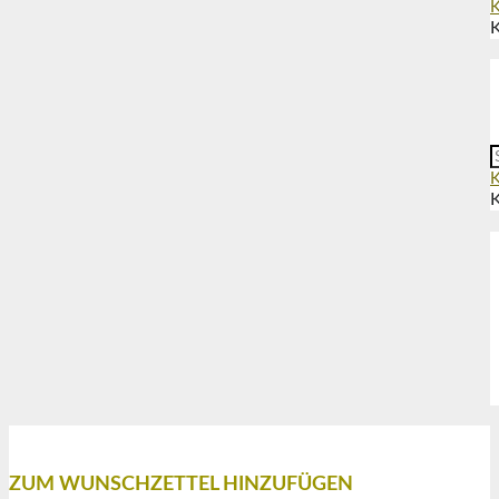
K
K
K
K
WUNSCHZETTEL
ZUM WUNSCHZETTEL HINZUFÜGEN